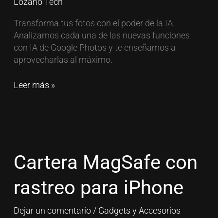
Lozano Tech
Transforma tus fotos con el poder de la IA.
Analizamos cada una de las nuevas funciones
con IA de Google Photos y te enseñamos a
aprovecharlas al máximo.
Leer más »
Cartera
MagSafe
con
Cartera MagSafe con
rastreo
para
rastreo para iPhone
iPhone
Dejar un comentario
/
Gadgets y Accesorios