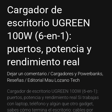
escritorio
Cargador de
UGREEN
100W
escritorio UGREEN
(6-
en-
100W (6-en-1):
1):
puertos,
puertos, potencia y
potencia
y
rendimiento real
rendimiento
real
Dejar un comentario
/
Cargadores y Powerbanks
,
Reseñas
/
Editorial Mau Lozano Tech
Cargador de escritorio UGREEN 100W (6-en-1):
puertos, potencia y rendimiento real Si trabajas
con laptop, teléfono y algún que otro gadget,
sabes cómo termina el escritorio: cables por