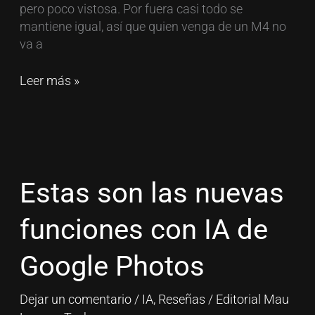
pero poco vistosa. Por fuera casi todo se
mantiene igual, así que quien venga de un M4 no
va a
Leer más »
Estas
son
las
Estas son las nuevas
nuevas
funciones
funciones con IA de
con
IA
Google Photos
de
Google
Dejar un comentario
/
IA
,
Reseñas
/
Editorial Mau
Photos