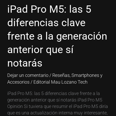
las
iPad Pro M5: las 5
5
diferencias
diferencias clave
clave
frente
frente a la generación
a
la
anterior que sí
generación
anterior
notarás
que
sí
Dejar un comentario
/
Reseñas
,
Smartphones y
notarás
Accesorios
/
Editorial Mau Lozano Tech
iPad Pro M5: las 5 diferencias clave frente a la
generación anterior que sí notarás iPad Pro M5
Opinión Si tuviera que resumir el iPad Pro M5 diría
que es una actualización interna muy interesante,