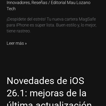
Innovadores
,
Reseñas
/
Editorial Mau Lozano
Tech
¡Despídete del estrés! Tu nueva cartera MagSafe
para iPhone es súper lista. Buen estilo y, lo mejor,
tiene rastreo.
Leer más »
Novedades
de
iOS
Novedades de iOS
26.1:
mejoras
26.1: mejoras de la
de
la
última actualización