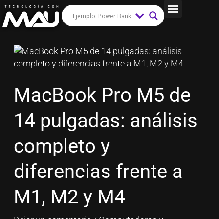
Ir
al
Tips y Trucos
contenido
MacBook
Pro
M5
de
MacBook Pro M5 de
14
pulgadas:
14 pulgadas: análisis
análisis
completo
completo y
y
diferencias
diferencias frente a
frente
a
M1, M2 y M4
M1,
M2