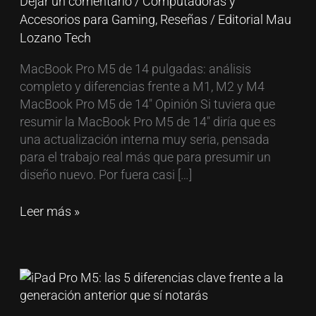
Dejar un comentario
/
Computadoras y
y
Accesorios para Gaming
,
Reseñas
/
Editorial Mau
M4
Lozano Tech
MacBook Pro M5 de 14 pulgadas: análisis
completo y diferencias frente a M1, M2 y M4
MacBook Pro M5 de 14″ Opinión Si tuviera que
resumir la MacBook Pro M5 de 14″ diría que es
una actualización interna muy seria, pensada
para el trabajo real más que para presumir un
diseño nuevo. Por fuera casi […]
Leer más »
iPad
Pro
M5: