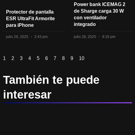
Power bank ICEMAG 2
de Sharge carga 30 W
Protector de pantalla
con ventilador
ESR UltraFit Armorite
integrado
para iPhone
julio 29, 2025
2:43 pm
julio 28, 2025
9:16 pm
1
2
3
4
5
6
7
8
9
10
También te puede
interesar
Page
Page
Page
Page
Page
Page
Page
Page
Page