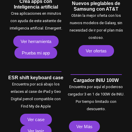
Crea apps con
Nuevos pleglables de
Inteligencia artificial
Samsung con AT&T
Crea aplicaciones en minutos
Obtén la mejor oferta con los
con ayuda de este asitente de
nuevos modelos de Galaxy, sin
inteligencia artificial. Emergent.
necesidad de ir por el plan más
costoso.
Ver herramienta
Ver ofertas
Prueba mi app
ESR shift keyboard case
Cargador INIU 100W
Encuentra por acá abajo los
Encuentra por aquí el poderoso
enlaces al case de iPad y Geo
cargador 3 en 1 de 100W de INIU.
Digital pencil compatible con
Por tiempo limitado con
Find My de Apple
descuento.
Ver case
Ver Más
Ver lapiz