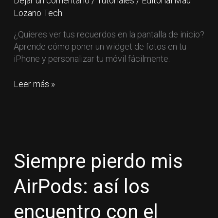
Dejar un comentario
/
Tutoriales
/
Editorial Mau
fácilmente
Lozano Tech
¿Quieres ver tus recuerdos en la pantalla de inicio?
Aprende cómo poner un widget de fotos en tu
iPhone y personalizar tu móvil fácilmente.
Leer más »
Siempre
pierdo
mis
Siempre pierdo mis
AirPods:
así
AirPods: así los
los
encuentro
encuentro con el
con