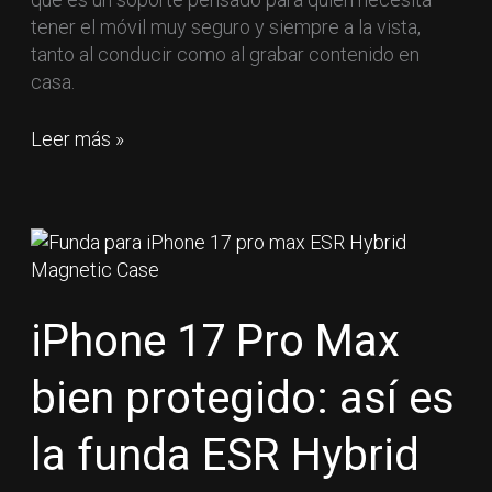
tener el móvil muy seguro y siempre a la vista,
tanto al conducir como al grabar contenido en
casa.
Leer más »
iPhone
17
Pro
Max
iPhone 17 Pro Max
bien
protegido:
bien protegido: así es
así
es
la funda ESR Hybrid
la
funda