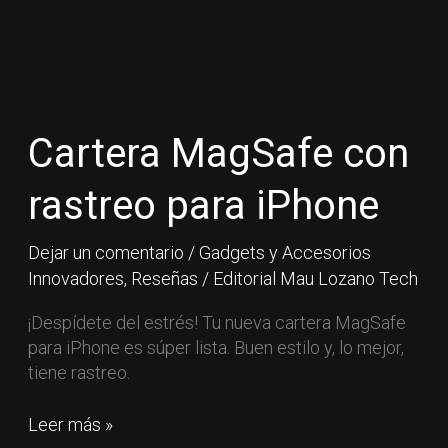
Cartera
MagSafe
con
Cartera MagSafe con
rastreo
para
rastreo para iPhone
iPhone
Dejar un comentario
/
Gadgets y Accesorios
Innovadores
,
Reseñas
/
Editorial Mau Lozano Tech
¡Despídete del estrés! Tu nueva cartera MagSafe
para iPhone es súper lista. Buen estilo y, lo mejor,
tiene rastreo.
Leer más »