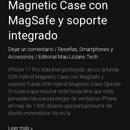
Magnetic Case con
ESR
Hybrid
MagSafe y soporte
Magnetic
Case
integrado
con
MagSafe
Dejar un comentario
/
Reseñas
,
Smartphones y
y
Accesorios
/
Editorial Mau Lozano Tech
soporte
integrado
iPhone 17 Pro Max bien protegido: así es la funda
ESR Hybrid Magnetic Case con MagSafe y
soporte Funda ESR Hybrid Magnetic Case Opinión
Si tuviera que resumir esta funda diría que está
pensada más para proteger de verdad un iPhone
de más de 1.000 dólares que para presumir de
diseño minimalista. No es la
Leer más »