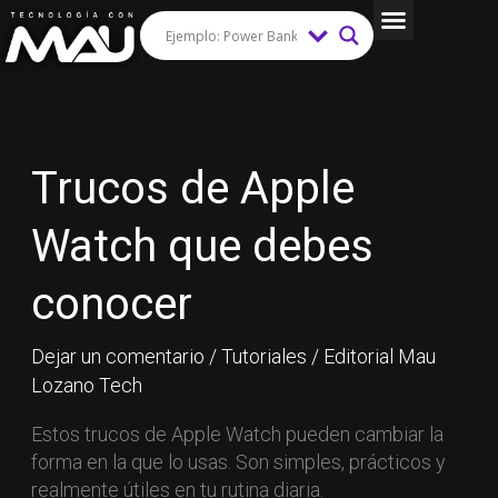
Ir
al
Tips y Trucos
contenido
Trucos
de
Apple
Trucos de Apple
Watch
que
Watch que debes
debes
conocer
conocer
Dejar un comentario
/
Tutoriales
/
Editorial Mau
Lozano Tech
Estos trucos de Apple Watch pueden cambiar la
forma en la que lo usas. Son simples, prácticos y
realmente útiles en tu rutina diaria.