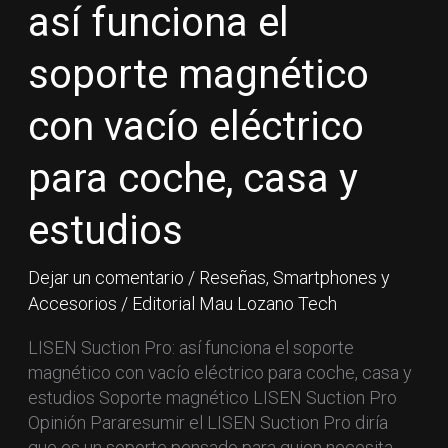
el
así funciona el
soporte
magnético
soporte magnético
con
vacío
con vacío eléctrico
eléctrico
para
para coche, casa y
coche,
casa
estudios
y
estudios
Dejar un comentario
/
Reseñas
,
Smartphones y
Accesorios
/
Editorial Mau Lozano Tech
LISEN Suction Pro: así funciona el soporte
magnético con vacío eléctrico para coche, casa y
estudios Soporte magnético LISEN Suction Pro
Opinión Pararesumir el LISEN Suction Pro diría
que es un soporte pensado para quien necesita