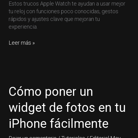
Estos trucos Apple Watch te ayudan a usar mejor
tu reloj con funciones poco conocidas, gestos
rápidos y ajustes clave que mejoran tu
experiencia.
Leer más »
Cómo
poner
un
Cómo poner un
widget
de
widget de fotos en tu
fotos
en
iPhone fácilmente
tu
iPhone