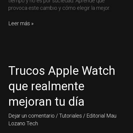
tiempo y no es por suciedad. Aprende qué
provoca este cambio y cómo elegir la mejor.
Leer más »
Trucos
Apple
Watch
Trucos Apple Watch
que
realmente
que realmente
mejoran
tu
mejoran tu día
día
Dejar un comentario
/
Tutoriales
/
Editorial Mau
Lozano Tech