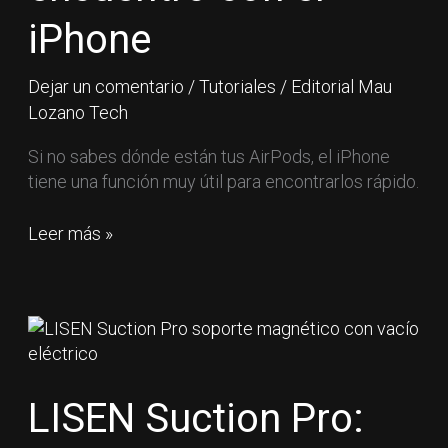
el
iPhone
iPhone
Dejar un comentario
/
Tutoriales
/
Editorial Mau
Lozano Tech
Si no sabes dónde están tus AirPods, el iPhone
tiene una función muy útil para encontrarlos rápido.
Leer más »
LISEN
Suction
Pro:
así
LISEN Suction Pro:
funciona