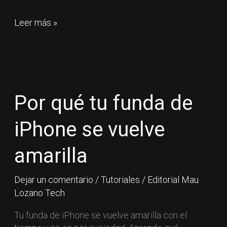
Leer más »
Por
qué
tu
Por qué tu funda de
funda
de
iPhone se vuelve
iPhone
se
amarilla
vuelve
amarilla
Dejar un comentario
/
Tutoriales
/
Editorial Mau
Lozano Tech
Tu funda de iPhone se vuelve amarilla con el