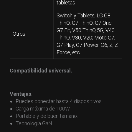
tabletas
Switch y Tablets; LG G8
ThinQ, G7 ThinQ, G7 One,
G7 Fit, V50 ThinQ 5G, V40
Otros
ThinQ, V30, V20; Moto G7,
G7 Play, G7 Power, G6, Z, Z
Force, etc.
Compatibilidad universal.
Ventajas
:
Puedes conectar hasta 4 dispositivos.
Carga máxima de 100W.
Portable y de buen tamaño.
Tecnología GaN.