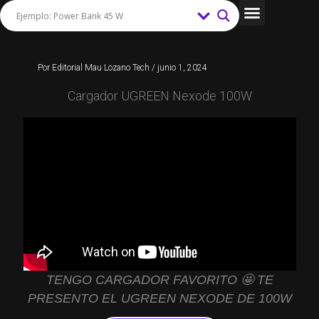
Ir
al
Tips y Trucos
contenido
Por
Editorial Mau Lozano Tech
/
junio 1, 2024
Cargador UGREEN Nexode 100W
TENGO CARGADOR FAVORITO 🤩 TE
PRESENTO EL UGREEN NEXODE DE 100W