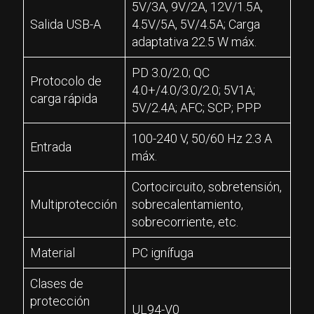
5V/3A, 9V/2A, 12V/1.5A,
Salida USB-A
4.5V/5A, 5V/4.5A; Carga
adaptativa 22.5 W máx.
PD 3.0/2.0; QC
Protocolo de
4.0+/4.0/3.0/2.0; 5V1A;
carga rápida
5V/2.4A; AFC; SCP; PPP
100-240 V, 50/60 Hz 2.3 A
Entrada
máx.
Cortocircuito, sobretensión,
Multiprotección
sobrecalentamiento,
sobrecorriente, etc.
Material
PC ignífuga
Clases de
protección
UL94-V0