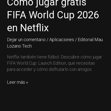
Cómo jugar gratis
FIFA
World
FIFA World Cup 2026
Cup
2026
en Netflix
en
Netflix
Dejar un comentario
/
Aplicaciones
/
Editorial Mau
Lozano Tech
Netflix también tiene fútbol. Descubre cómo jugar
FIFA World Cup: Launch Edition, qué necesitas
para acceder y cómo disfrutarlo con amigos.
Leer más »
5