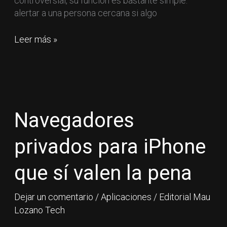
controversial, su función es bastante simple:
alertar a una persona cercana si algo
Leer más »
Navegadores
privados
para
Navegadores
iPhone
que
privados para iPhone
sí
valen
que sí valen la pena
la
pena
Dejar un comentario
/
Aplicaciones
/
Editorial Mau
Lozano Tech