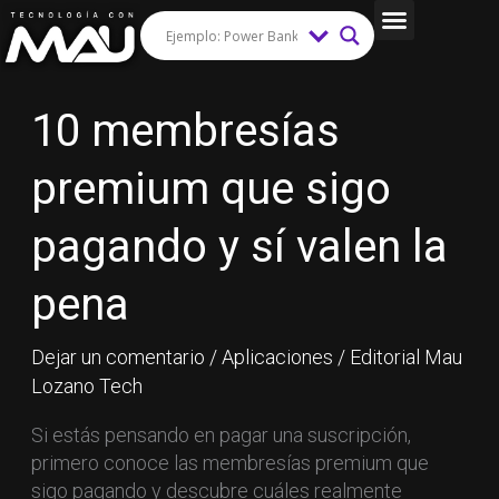
Ir
al
Tips y Trucos
contenido
10
10 membresías
membresías
premium
premium que sigo
que
sigo
pagando y sí valen la
pagando
y
pena
sí
valen
Dejar un comentario
/
Aplicaciones
/
Editorial Mau
la
Lozano Tech
pena
Si estás pensando en pagar una suscripción,
primero conoce las membresías premium que
sigo pagando y descubre cuáles realmente