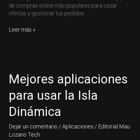
de compras online más populares para cazar
ofertas y gestionar tus pedidos.
Leer más »
Mejores
aplicaciones
para
Mejores aplicaciones
usar
la
para usar la Isla
Isla
Dinámica
Dinámica
Dejar un comentario
/
Aplicaciones
/
Editorial Mau
Lozano Tech