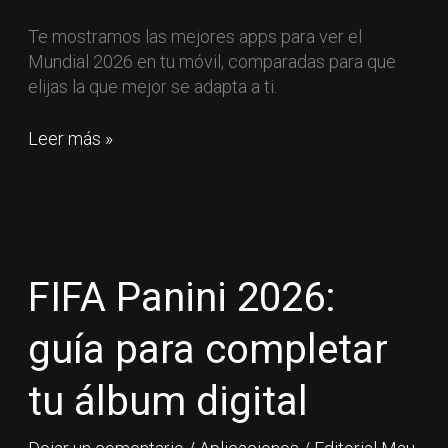
móvil
Te mostramos las mejores apps para ver el
Mundial 2026 en tu móvil, comparadas para que
elijas la que mejor se adapta a ti.
Leer más »
FIFA
Panini
2026:
FIFA Panini 2026:
guía
para
guía para completar
completar
tu
tu álbum digital
álbum
digital