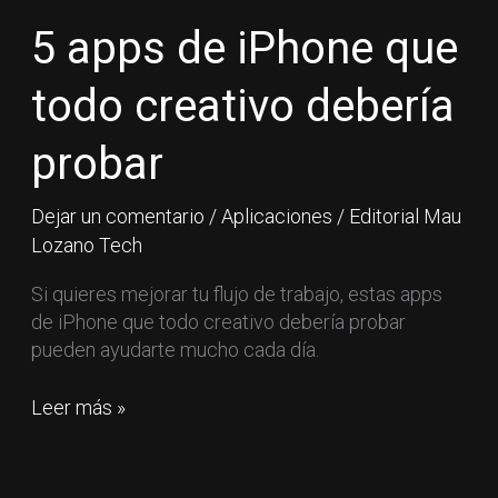
apps
de
5 apps de iPhone que
iPhone
que
todo creativo debería
todo
creativo
probar
debería
probar
Dejar un comentario
/
Aplicaciones
/
Editorial Mau
Lozano Tech
Si quieres mejorar tu flujo de trabajo, estas apps
de iPhone que todo creativo debería probar
pueden ayudarte mucho cada día.
Leer más »