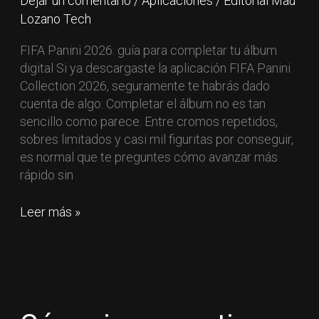
Dejar un comentario
/
Aplicaciones
/
Editorial Mau
Lozano Tech
FIFA Panini 2026: guía para completar tu álbum
digital Si ya descargaste la aplicación FIFA Panini
Collection 2026, seguramente te habrás dado
cuenta de algo: Completar el álbum no es tan
sencillo como parece. Entre cromos repetidos,
sobres limitados y casi mil figuritas por conseguir,
es normal que te preguntes cómo avanzar más
rápido sin
Leer más »
Cómo
jugar
gratis