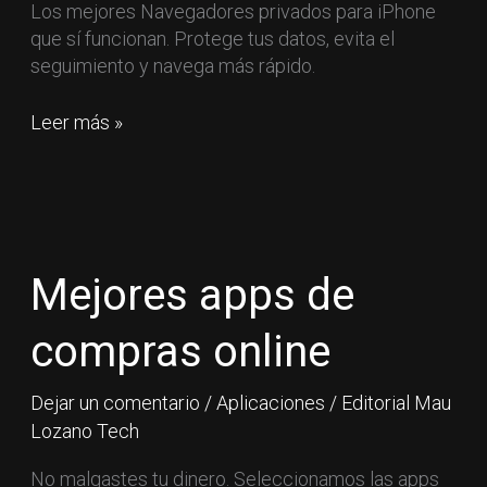
Los mejores Navegadores privados para iPhone
que sí funcionan. Protege tus datos, evita el
seguimiento y navega más rápido.
Leer más »
Mejores
apps
de
Mejores apps de
compras
online
compras online
Dejar un comentario
/
Aplicaciones
/
Editorial Mau
Lozano Tech
No malgastes tu dinero. Seleccionamos las apps