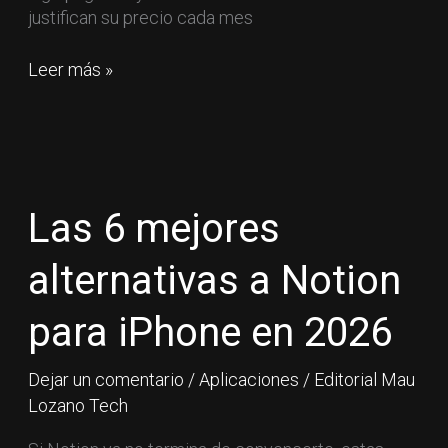
justifican su precio cada mes
Leer más »
Las
6
mejores
Las 6 mejores
alternativas
a
alternativas a Notion
Notion
para
para iPhone en 2026
iPhone
en
Dejar un comentario
/
Aplicaciones
/
Editorial Mau
2026
Lozano Tech