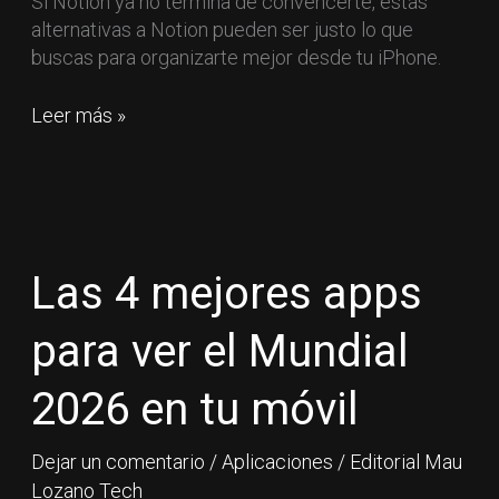
Si Notion ya no termina de convencerte, estas
alternativas a Notion pueden ser justo lo que
buscas para organizarte mejor desde tu iPhone.
Leer más »
Las
4
mejores
Las 4 mejores apps
apps
para
para ver el Mundial
ver
el
2026 en tu móvil
Mundial
2026
Dejar un comentario
/
Aplicaciones
/
Editorial Mau
en
Lozano Tech
tu