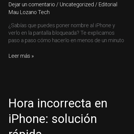
Dejar un comentario
/
Uncategorized
/
Editorial
pantalla
Mau Lozano Tech
bloqueada
¿Sabías que puedes poner nombre al iPhone y
verlo en la pantalla bloqueada? Te explicamos
paso a paso cómo hacerlo en menos de un minuto
Leer más »
Hora
incorrecta
en
Hora incorrecta en
iPhone:
solución
iPhone: solución
rápida