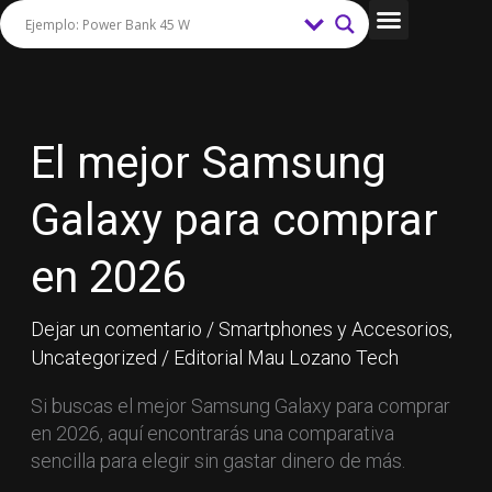
Ir
al
Tips y Trucos
contenido
El
mejor
Samsung
El mejor Samsung
Galaxy
para
Galaxy para comprar
comprar
en
en 2026
2026
Dejar un comentario
/
Smartphones y Accesorios
,
Uncategorized
/
Editorial Mau Lozano Tech
Si buscas el mejor Samsung Galaxy para comprar
en 2026, aquí encontrarás una comparativa
sencilla para elegir sin gastar dinero de más.