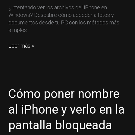
¿Intentando ver los archivos del iPhone en
Windows? Descubre cómo acceder a fotos y
documentos desde tu PC con los métodos más
simples.
Leer más »
Cómo
poner
nombre
Cómo poner nombre
al
iPhone
al iPhone y verlo en la
y
verlo
pantalla bloqueada
en
la