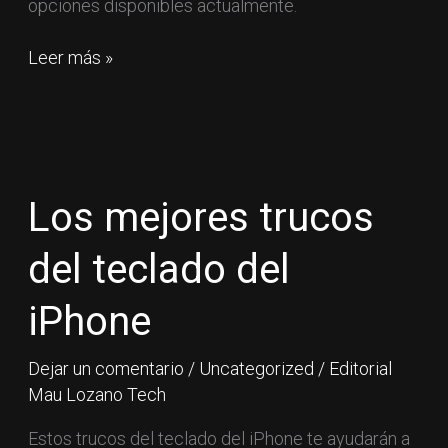
opciones disponibles actualmente.
Leer más »
Los
mejores
trucos
Los mejores trucos
del
teclado
del teclado del
del
iPhone
iPhone
Dejar un comentario
/
Uncategorized
/
Editorial
Mau Lozano Tech
Estos trucos del teclado del iPhone te ayudarán a