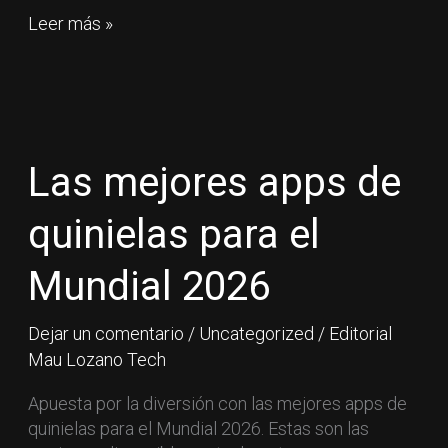
Leer más »
Las
mejores
apps
Las mejores apps de
de
quinielas
quinielas para el
para
el
Mundial 2026
Mundial
2026
Dejar un comentario
/
Uncategorized
/
Editorial
Mau Lozano Tech
Apuesta por la diversión con las mejores apps de
quinielas para el Mundial 2026. Estas son las