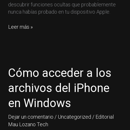
descubrir funciones ocultas que probablemente
nunca habías probado en tu dispositivo Apple.
Leer más »
Cómo
acceder
a
Cómo acceder a los
los
archivos
archivos del iPhone
del
iPhone
en Windows
en
Windows
Dejar un comentario
/
Uncategorized
/
Editorial
Mau Lozano Tech