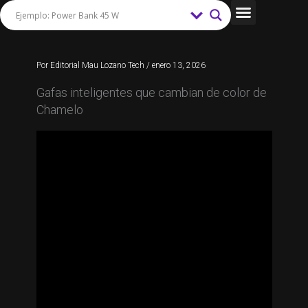
Ir
al
Tips y Trucos
contenido
Por
Editorial Mau Lozano Tech
/
enero 13, 2026
Gafas inteligentes que cambian de color de
Chamelo