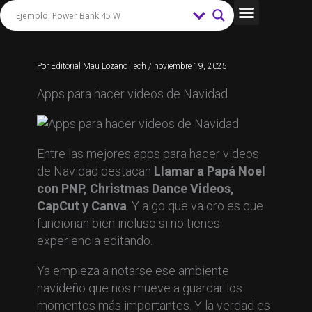
Ir
al
Tips y Trucos
contenido
Por
Editorial Mau Lozano Tech
/
noviembre 19, 2025
Apps para hacer videos de Navidad
Entre las mejores apps para hacer videos
de Navidad destacan
Llamar a Papá Noel
con PNP, Christmas Dance Videos,
CapCut y Canva
. Y algo que valoro es que
funcionan bien incluso si no tienes
experiencia editando.
Ya empieza a notarse ese ambiente
navideño que nos mueve a guardar los
momentos más importantes. Y la verdad es