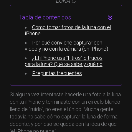
LUNA 🌕
Tabla de contenidos
Cómo tomar fotos de la luna con el
iPhone
Por qué conviene capturar con
video y no con la cámara (en iPhone)
¿El iPhone usa “filtros” o trucos
para la luna? Qué se sabe y qué no
Preguntas frecuentes
Si alguna vez intentaste hacerle una foto a la luna
con tu iPhone y terminaste con un círculo blanco
lleno de “ruido”, no eres el único. Mucha gente
todavía no sabe cómo capturar la luna de forma
decente, y por eso se queda con la idea de que
“el iPhone no puede”.