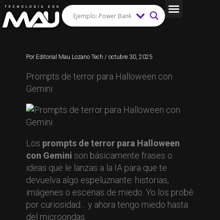
Ir
al
Tips y Trucos
contenido
Por
Editorial Mau Lozano Tech
/
octubre 30, 2025
Prompts de terror para Halloween con
Gemini
Los
prompts de terror para Halloween
con Gemini
son básicamente frases o
ideas que le lanzas a la IA para que te
devuelva algo espeluznante: historias,
imágenes o escenas de miedo. Yo los probé
por curiosidad… y ahora tengo miedo hasta
del microondas.