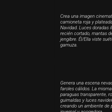
Crea una imagen cinemat
camioneta roja y platead
Navidad. Luces doradas il
recién cortado, mantas de
jengibre. Él/Ella viste s
gamuza.
Genera una escena nevad
faroles cálidos. La misma
paraguas transparente, r
guirnaldas y luces navideñ
creando un ambiente de 
invernal y acogedora.