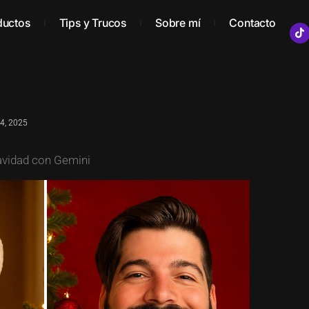
ductos
Tips y Trucos
Sobre mí
Contacto
T
i
k
t
o
k
4, 2025
avidad con Gemini