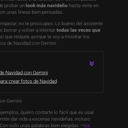
de probar un
look más navideño
hasta verte en
con unas líneas bien pensadas.
 empezar, no te preocupes. Lo bueno del asistente
 borrar y volver a intentar
todas las veces que
sí que relájate, porque te voy a mostrar los
tos de Navidad con Gemini.
de Navidad con Gemini
ara crear fotos de Navidad
con Gemini
ejemplos, quiero contarte lo fácil que es usar
rmite dar vida a escenas navideñas, incluso
. Con solo unas palabras bien elegidas —
los