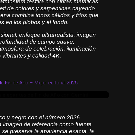
atmósfera festiva con cintas metálicas
feti de colores y serpentinas cayendo
cena combina tonos cálidos y fríos que
es en los globos y el fondo.
esional, enfoque ultrarrealista, imagen
, profundidad de campo suave,
nco y negro con el número 2026
tmósfera de celebración, iluminación
 vibrantes y calidad 4K.
a imagen de referencia como fuente
 se preserva la apariencia exacta, la
oporciones corporales y el cabello natural
e Fin de Año – Mujer editorial 2026
 gran “2026” proyectado detrás. Postura
nsa sobre la pared y la otra cae de
 Una luz direccional fuerte crea
 que atraviesan el cuerpo e intersectan
anco y negro con el número 2026
la imagen de referencia como fuente
imalista,
, se preserva la apariencia exacta, la
irada natural y contemplativa,