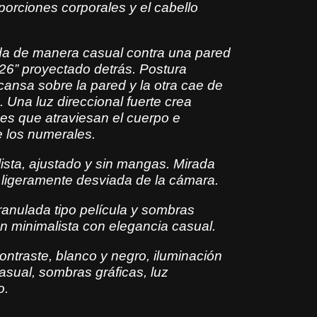
oporciones corporales y el cabello
contraste, textura
 y sombras dramáticas. Composición
a de manera casual contra una pared
al de moda, alto
26” proyectado detrás. Postura
o, iluminación cinematográfica, pose
ansa sobre la pared y la otra cae de
z proyectada, minimalismo. –ar 3:4 –
. Una luz direccional fuerte crea
es que atraviesan el cuerpo e
e los numerales.
lista, ajustado y sin mangas. Mirada
, ligeramente desviada de la cámara.
granulada tipo película y sombras
 minimalista con elegancia casual.
contraste, blanco y negro, iluminación
asual, sombras gráficas, luz
o.
 formato 9:16, con una estética