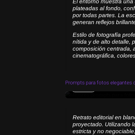
El entorno muestra una 
plateadas al fondo, con
por todas partes. La es
generan reflejos brillant
Estilo de fotografía prof
nítida y de alto detalle
Retrato editorial en bla
composición centrada, a
cinematográfica, colores
proyectado. Utilizando l
estricta y no negociable,
estructura facial, las pr
de la persona. La persona está apoyada de manera casual contra
Prompts para fotos elegantes d
Copiar
una pared oscura, con un
relajada: una mano desca
forma natural al costado.
sombras gráficas audaces
Retrato editorial en bl
proyectado. Utilizando 
parcialmente los numerales. Viste un vestido min
estricta y no negociable
ajustado y sin mangas. M