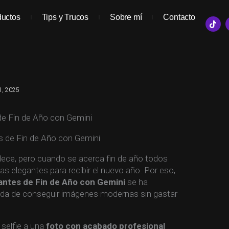
ductos
Tips y Trucos
Sobre mí
Contacto
T
i
k
t
o
k
1, 2025
de Fin de Año con Gemini
dece, pero cuando se acerca fin de año todos
s elegantes para recibir el nuevo año. Por eso,
antes de Fin de Año con Gemini
se ha
ida de conseguir imágenes modernas sin gastar
 selfie a una
foto con acabado profesional