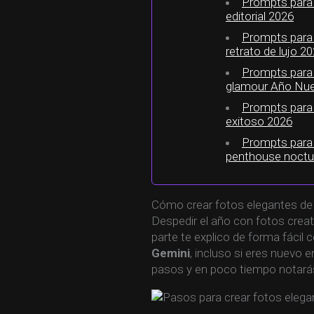
Prompts para 
editorial 2026
Prompts para
retrato de lujo 2
Prompts para 
glamour Año Nu
Prompts para
exitoso 2026
Prompts para 
penthouse noctu
Cómo crear fotos elegantes de
Despedir el año con fotos creat
parte te explico de forma fácil
Gemini
, incluso si eres nuevo en
pasos y en poco tiempo notará