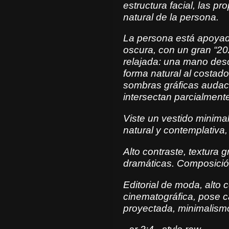
estructura facial, las pr
ligeramente desviada de la cámara. Alto 
natural de la persona.
granulada tipo película
La persona está apoyad
minimalista con elegancia casual. Editori
oscura, con un gran “20
contraste, blanco y negr
relajada: una mano desc
casual, sombras gráficas, lu
forma natural al costado
style raw
sombras gráficas audac
intersectan parcialment
Viste un vestido minima
natural y contemplativa
Alto contraste, textura 
dramáticas. Composición
Editorial de moda, alto 
cinematográfica, pose c
proyectada, minimalism
Fotografía de estudio en