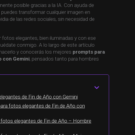
mente posible gracias a la IA. Con ayuda de
 puedes transformar cualquier imagen en
idia de las redes sociales, sin necesidad de
r fotos elegantes, bien iluminadas y con ese
quédate conmigo. A lo largo de este artículo
hacerlo y conocerás los mejores
prompts para
o con Gemini
, pensados tanto para hombres
elegantes de Fin de Año con Gemini
ara fotos elegantes de Fin de Año con
 fotos elegantes de Fin de Año – Hombre