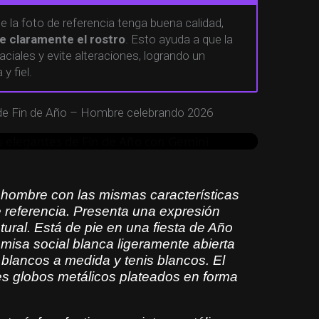
 la foto de referencia tenga buena calidad,
ombre con las mismas características
 claramente el rostro
. Esto ayuda a que la
 referencia. Presenta una expresión
aciales y evite alteraciones, logrando un
y fiel.
ral. Está de pie en una fiesta de Año
isa social blanca ligeramente abierta
blancos a medida y tenis blancos. El
de Fin de Año – Hombre celebrando 2026
 globos metálicos plateados en forma
eadas al fondo, confeti de colores y
 todas partes. La escena combina tonos
hombre con las mismas características
e referencia. Presenta una expresión
n reflejos brillantes en los globos y el
ural. Está de pie en una fiesta de Año
misa social blanca ligeramente abierta
detalle, profundidad de campo suave,
 blancos a medida y tenis blancos. El
tmósfera de celebración, iluminación
s globos metálicos plateados en forma
vibrantes y calidad 4K.