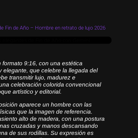
y elegante, que celebre la llegada del
 transmitir lujo, madurez e
una celebración colorida convencional y
 y editorial. En el centro de la
e Fin de Año – Hombre en retrato de lujo 2026
hombre con las mismas características
 referencia. Está sentado sobre un
con una postura elegante y relajada:
s descansando de forma natural sobre
n formato 9:16, con una estética
 y elegante, que celebre la llegada del
xpresión es segura, con una ligera
e transmitir lujo, madurez e
ente a la cámara, transmitiendo
 una celebración colorida convencional
ue artístico y editorial.
claros. Lleva una camisa blanca de
posición aparece un hombre con las
, con las mangas ligeramente dobladas
ísicas que la imagen de referencia.
ntalones de sastrería blancos ajustados
siento alto de madera, con una postura
ero blanco brillante. El conjunto debe
iernas cruzadas y manos descansando
io está compuesto
una de sus rodillas. Su expresión es