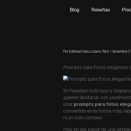
Ir
al
Blog
Reseñas
Pro
contenido
Por
Editorial Mau Lozano Tech
/
diciembre 3
Prompts para fotos elegantes 
En Navidad todo luce y resplan
quieren destacar con vestimenta
usar
prompts para fotos eleg
convertido en la forma más ráp
ni un solo centavo.
Hoy en día, pasar de una simple