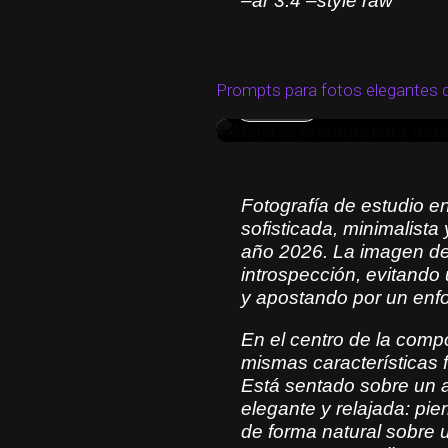
–ar 3:4 –style raw
sofisticada, minimalista 
año 2026. La imagen debe
introspección, evitando 
apostando por un enfoque artístico
Prompts para fotos elegantes d
Copiar
composición aparece un 
físicas que la imagen de
asiento alto de madera, 
piernas cruzadas y mano
Fotografía de estudio e
sofisticada, minimalista
una de sus rodillas. Su e
año 2026. La imagen deb
sonrisa, y mira directam
introspección, evitando
confianza y autoridad. El vestuario es completamente
y apostando por un enfoq
monocromático en tonos 
En el centro de la com
manga larga con botones
mismas características f
hasta los antebrazos, pa
Está sentado sobre un a
y zapatos de vestir de cu
elegante y relajada: p
verse limpio, moderno y refinado. El escenar
de forma natural sobre 