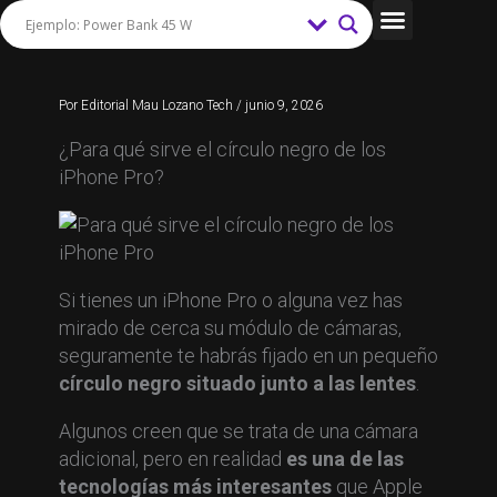
Ir
al
Tips y Trucos
contenido
Por
Editorial Mau Lozano Tech
/
junio 9, 2026
¿Para qué sirve el círculo negro de los
iPhone Pro?
Si tienes un iPhone Pro o alguna vez has
mirado de cerca su módulo de cámaras,
seguramente te habrás fijado en un pequeño
círculo negro situado junto a las lentes
.
Algunos creen que se trata de una cámara
adicional, pero en realidad
es una de las
tecnologías más interesantes
que Apple