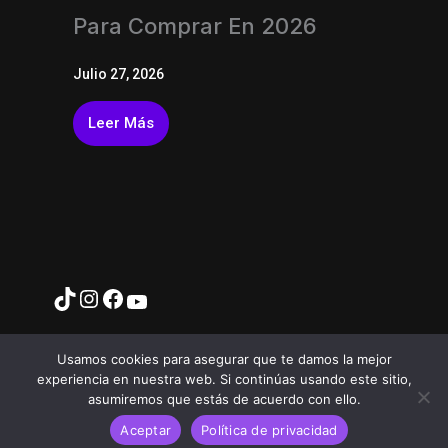
Para Comprar En 2026
Julio 27, 2026
Leer Más
Usamos cookies para asegurar que te damos la mejor
experiencia en nuestra web. Si continúas usando este sitio,
asumiremos que estás de acuerdo con ello.
T
I
Y
F
Aceptar
Política de privacidad
i
n
o
a
k
s
u
c