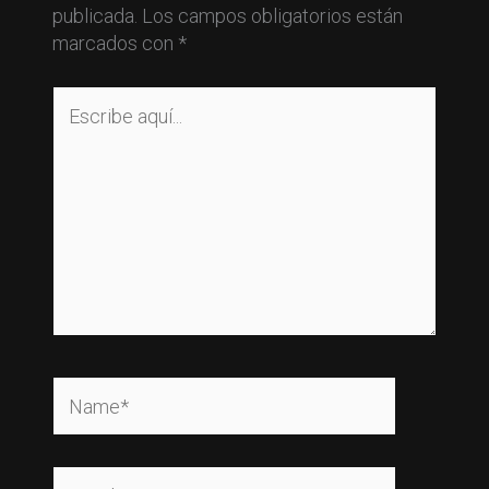
publicada.
Los campos obligatorios están
marcados con
*
Escribe
aquí...
Name*
Email*