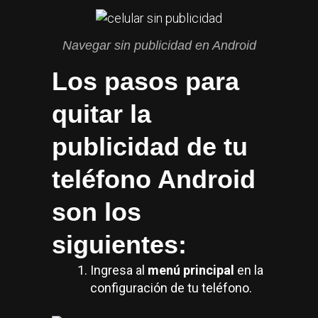
o
y
Navegar sin publicidad en Android
m
Los pasos para
a
quitar la
u
publicidad de tu
l
o
teléfono Android
z
son los
a
siguientes:
n
Ingresa al
menú principal
en la
o
configuración de tu teléfono.