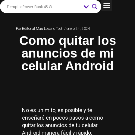
Ir
h
I
F
Y
al
t
n
a
o
Tips y Trucos
contenido
t
s
c
u
Por
Editorial Mau Lozano Tech
/
enero 24, 2024
Como quitar los
p
t
e
T
s
a
b
u
anuncios de mi
:
g
o
b
celular Android
/
r
o
e
/
a
k
w
m
w
No es un mito, es posible y te
w
enseñaré en pocos pasos a como
.
quitar los anuncios de tu celular
Android manera fácil y rápido.