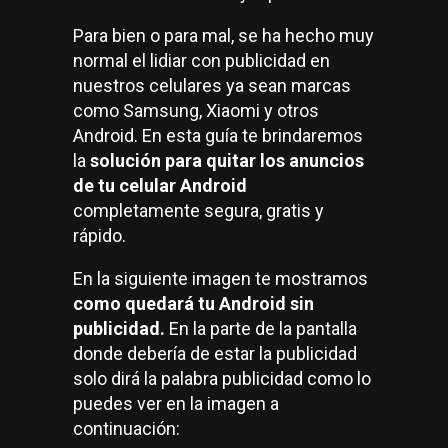
t
Para bien o para mal, se ha hecho muy
i
normal el lidiar con publicidad en
k
nuestros celulares ya sean marcas
t
como Samsung, Xiaomi y otros
Android. En esta guía te brindaremos
o
la
solución para quitar los anuncios
k
de tu celular Android
completamente segura, gratis y
.
rápido.
c
En la siguiente imagen te mostramos
o
como quedará tu Android sin
m
publicidad.
En la parte de la pantalla
donde debería de estar la publicidad
/
solo dirá la palabra publicidad como lo
@
puedes ver en la imagen a
continuación:
s