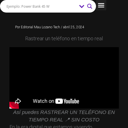
Ir
al
Tips y Trucos
contenido
Por
Editorial Mau Lozano Tech
/
abril 25, 2024
Rastrear un teléfono en tiempo real
Así puedes RASTREAR UN TELÉFONO EN
TIEMPO REAL 📍 SIN COSTO
En la era digital que estamos viviendo