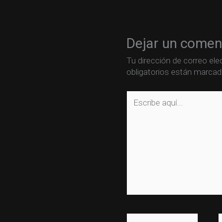
Dejar un comen
Tu dirección de correo ele
obligatorios están marca
Escribe
aquí...
Name*
E