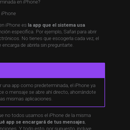
erminada en iPhone?
 en iPhone es
la app que el sistema usa
ción específica. Por ejemplo, Safari para abrir
ctrónicos. No tienes que escogerla cada vez, el
e encarga de abrirla sin preguntarte.
ar una app como predeterminada, el iPhone ya
ce o mensaje se abre ahí directo, ahorrándote
as mismas aplicaciones.
que no todos usamos el iPhone de la misma
qué app se encargará de tus mensajes
,
nciones. Y todo esto, por supuesto, incluye