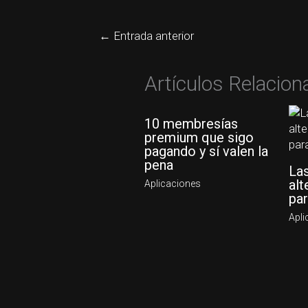
←
Entrada anterior
Artículos Relacio
10 membresías
premium que sigo
pagando y sí valen la
pena
La
alt
Aplicaciones
pa
Apli