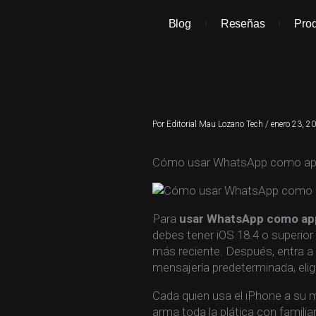
Ir
al
Blog
Reseñas
Pro
contenido
Por
Editorial Mau Lozano Tech
/
enero 23, 2
Cómo usar WhatsApp como app 
Para
usar WhatsApp como app
debes tener iOS 18.4 o superio
más reciente. Después, entra a 
mensajería predeterminada, elig
Cada quien usa el iPhone a su
arma toda la plática con famili