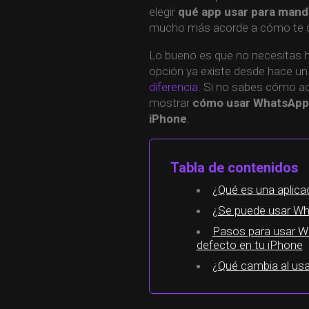
elegir
qué app usar para man
mucho más acorde a cómo te c
Lo bueno es que no necesitas h
opción ya existe desde hace u
diferencia
. Si no sabes cómo act
mostrar
cómo usar WhatsApp 
iPhone
.
Tabla de contenidos
¿Qué es una aplica
¿Se puede usar Wh
Pasos para usar W
defecto en tu iPhone
¿Qué cambia al us