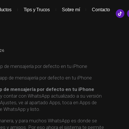
ductos
Tips y Trucos
Sobre mí
Contacto
T
i
k
t
o
k
026
de mensajería por defecto en tu iPhone
 de mensajería por defecto en tu iPhone
r y contar con WhatsApp actualizado a su versión
Ajustes, ve al apartado Apps, toca en Apps de
e WhatsApp y listo.
 manera, y para muchos WhatsApp es donde se
ares y amigos. Por eso ahora el sistema te permite