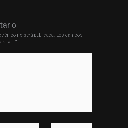
tario
ctrónico no será publicada.
Los campos
dos con
*
mail*
Web