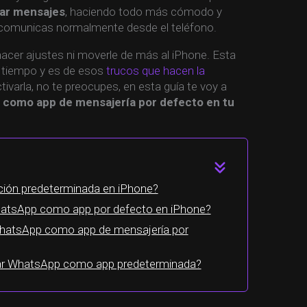
dar mensajes
, haciendo todo más cómodo y
omunicas normalmente desde el teléfono.
acer ajustes ni moverle de más al iPhone. Esta
n tiempo y es de esos
trucos que hacen la
ivarla, no te preocupes, en esta guía te voy a
como app de mensajería por defecto en tu
ción predeterminada en iPhone?
atsApp como app por defecto en iPhone?
hatsApp como app de mensajería por
ar WhatsApp como app predeterminada?