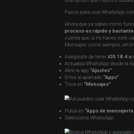
una opción que muchos usuarios
Pasos para usar WhatsApp como
Ahora que ya sabes cómo funcio
proceso es rápido y bastante
cuenta que, si no haces este ca
Mensajes como siempre, sin im
Asegúrate de tener
iOS 18.4 o 
Actualiza WhatsApp desde la Ap
Abre la app
“Ajustes”
.
Entra al apartado
“Apps”
.
Toca en
“Mensajes”
.
Pulsa en
“Apps de mensajería
Selecciona WhatsApp.