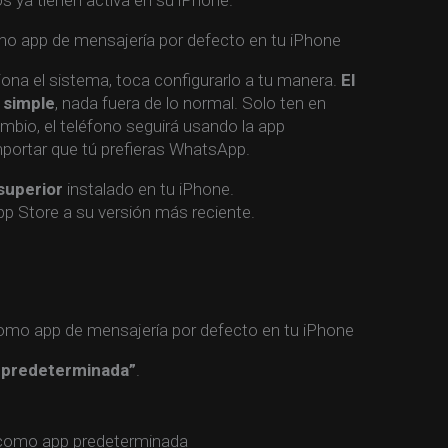
 ya tienen activa en su iPhone.
 app de mensajería por defecto en tu iPhone
na el sistema, toca configurarlo a tu manera.
El
 simple
, nada fuera de lo normal. Solo ten en
mbio, el teléfono seguirá usando la app
portar que tú prefieras WhatsApp.
superior
instalado en tu iPhone.
p Store a su versión más reciente.
 predeterminada”
.