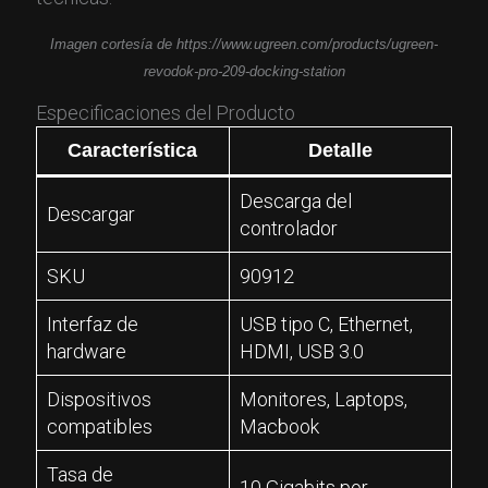
Imagen cortesía de https://www.ugreen.com/products/ugreen-
revodok-pro-209-docking-station
Especificaciones del Producto
Característica
Detalle
Descarga del
Descargar
controlador
SKU
90912
Interfaz de
USB tipo C, Ethernet,
hardware
HDMI, USB 3.0
Dispositivos
Monitores, Laptops,
compatibles
Macbook
Tasa de
10 Gigabits por