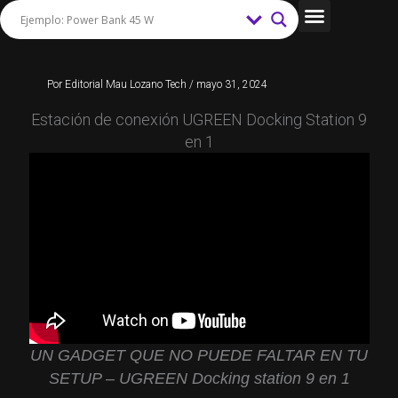
Ir
al
Tips y Trucos
contenido
Por
Editorial Mau Lozano Tech
/
mayo 31, 2024
Estación de conexión UGREEN Docking Station 9
en 1
UN GADGET QUE NO PUEDE FALTAR EN TU
SETUP – UGREEN Docking station 9 en 1