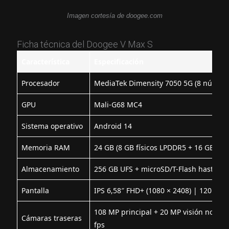
Imagen cortesía de doogee.com
Ficha técnica del Doogee V Max S
Característica
Especificación
Procesador
MediaTek Dimensity 7050 5G (8 núcleos
GPU
Mali-G68 MC4
Sistema operativo
Android 14
Memoria RAM
24 GB (8 GB físicos LPDDR5 + 16 GB RAM
Almacenamiento
256 GB UFS + microSD/T-Flash hasta 2 
Pantalla
IPS 6,58″ FHD+ (1080 × 2408) | 120 Hz |
108 MP principal + 20 MP visión noctu
Cámaras traseras
fps