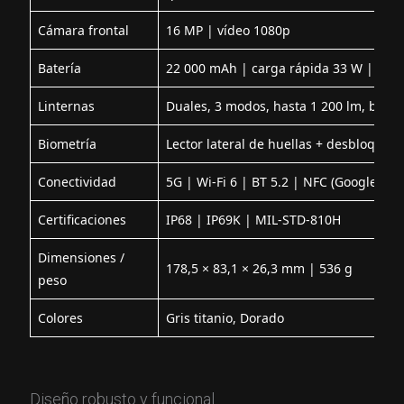
Cámara frontal
16 MP | vídeo 1080p
Batería
22 000 mAh | carga rápida 33 W | carg
Linternas
Duales, 3 modos, hasta 1 200 lm, brillo
Biometría
Lector lateral de huellas + desbloqueo f
Conectividad
5G | Wi-Fi 6 | BT 5.2 | NFC (Google Pay
Certificaciones
IP68 | IP69K | MIL-STD-810H
Dimensiones /
178,5 × 83,1 × 26,3 mm | 536 g
peso
Colores
Gris titanio, Dorado
Diseño robusto y funcional