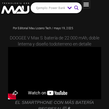
Ir
al
Tips y Trucos
contenido
Por
Editorial Mau Lozano Tech
/
mayo 19, 2025
DOOGEE V Max S: batería de 22 000 mAh, doble
linterna y diseño todoterreno en detalle
EL SMARTPHONE CON MÁS BATERÍA
REGRESA! 🤯🔋