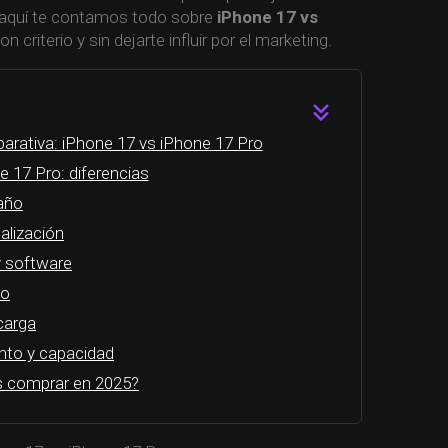
 aquí te contamos todo sobre
iPhone 17 vs
n criterio y sin dejarte influir por el marketing.
arativa: iPhone 17 vs iPhone 17 Pro
e 17 Pro: diferencias
año
ualización
y software
eo
carga
to y capacidad
s comprar en 2025?