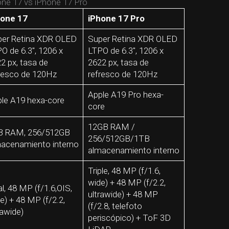
one 17 vs iPhone 17 Pro
hone 17
iPhone 17
Pro
er Retina XDR OLED
Super Retina XDR OLED
O de 6.3″, 1206 x
LTPO de 6.3″, 1206 x
2 px, tasa de
2622 px, tasa de
resco de 120Hz
refresco de 120Hz
Apple A19 Pro hexa-
le A19 hexa-core
core
12GB RAM /
B RAM, 256/512GB
256/512GB/1TB
acenamiento interno
almacenamiento interno
Triple, 48 MP (f/1.6,
wide) + 48 MP (f/2.2,
l, 48 MP (f/1.6,OIS,
ultrawide) + 48 MP
e) + 48 MP (f/2.2,
(f/2.8, telefoto
rawide)
periscópico) + ToF 3D