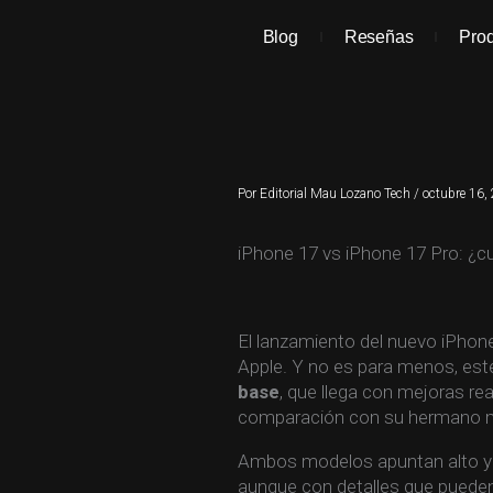
Ir
al
Blog
Reseñas
Pro
contenido
Por
Editorial Mau Lozano Tech
/
octubre 16,
iPhone 17 vs iPhone 17 Pro: ¿c
El lanzamiento del nuevo iPhone
Apple. Y no es para menos, es
base
, que llega con mejoras rea
comparación con su hermano ma
Ambos modelos apuntan alto y 
aunque con detalles que pueden