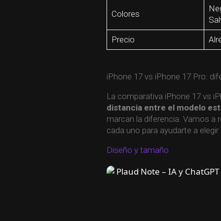
Neg
Colores
Sal
Precio
Alr
iPhone 17 vs iPhone 17 Pro: dif
La comparativa iPhone 17 vs iP
distancia entre el modelo est
marcan la diferencia. Vamos a r
cada uno para ayudarte a elegir
Diseño y tamaño