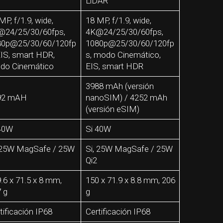
LiDAR
MP, f/1.9, wide,
18 MP, f/1.9, wide,
@24/25/30/60fps,
4K@24/25/30/60fps,
80p@25/30/60/120fp
1080p@25/30/60/120fp
EIS, smart HDR,
s, modo Cinemático,
do Cinemático
EIS, smart HDR
3988 mAh (versión
92 mAH
nanoSIM) / 4252 mAh
(versión eSIM)
 40W
Si 40W
 25W MagSafe / 25W
Si, 25W MagSafe / 25W
Qi2
.6 x 71.5 x 8 mm,
150 x 71.9 x 8.8 mm, 206
 g
g
tificación IP68
Certificación IP68