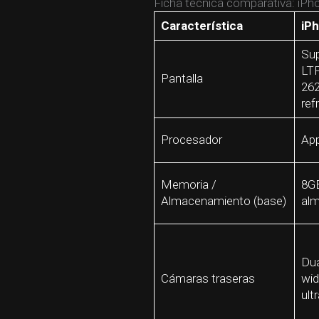
Ficha técnica comparativa: iPh
Característica
iP
Sup
LTP
Pantalla
262
ref
Procesador
App
Memoria /
8G
Almacenamiento (base)
alm
Dua
Cámaras traseras
wid
ult