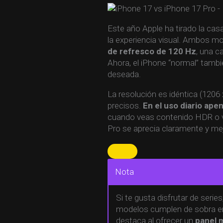
Este año Apple ha tirado la cas
la experiencia visual. Ambos m
de refresco de 120 Hz
, una c
Ahora, el iPhone “normal” tambi
deseada.
La resolución es idéntica (1206 
precisos.
En el uso diario ape
cuando veas contenido HDR o víd
Pro se aprecia claramente y mejo
Nota
Si te gusta disfrutar de serie
modelos cumplen de sobra en 
destaca al ofrecer un
panel m