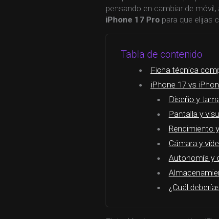
pensando en cambiar de móvil,
iPhone 17 Pro
para que elijas co
Tabla de contenido
Ficha técnica comp
iPhone 17 vs iPhon
Diseño y tam
Pantalla y vis
Rendimiento 
Cámara y víd
Autonomía y 
Almacenamien
¿Cuál debería