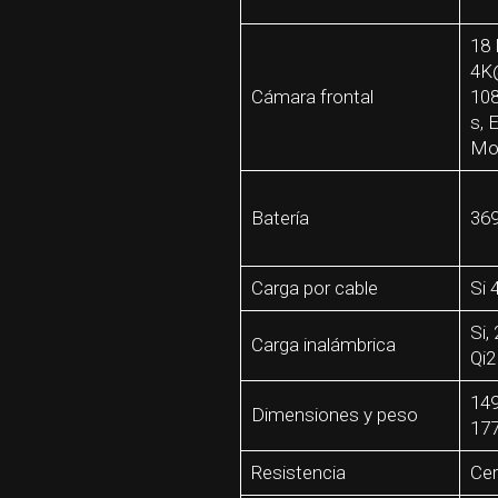
18 
4K
Cámara frontal
10
s, 
Mo
Batería
36
Carga por cable
Si
Si,
Carga inalámbrica
Qi2
149
Dimensiones y peso
177
Resistencia
Cer