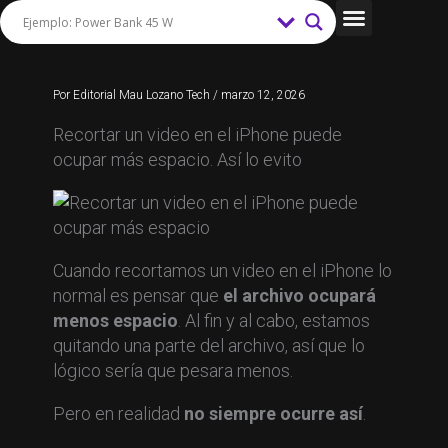
Ir
al
Tips y Trucos
contenido
Por
Editorial Mau Lozano Tech
/
marzo 12, 2026
Recortar un video en el iPhone puede
ocupar más espacio. Así lo evito
Cuando recortamos un video en el iPhone lo
normal es pensar que
el archivo ocupará
menos espacio
. Al fin y al cabo, estamos
quitando una parte del archivo, así que lo
lógico sería que pesara menos.
Pero en realidad
no siempre ocurre así
.