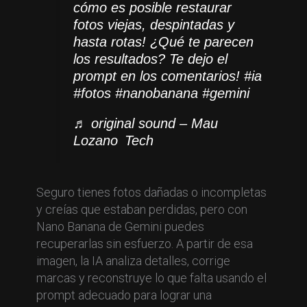
cómo es posible restaurar
fotos viejas, despintadas y
hasta rotas! ¿Qué te parecen
los resultados? Te dejo el
prompt en los comentarios!
#ia
#fotos
#nanobanana
#gemini
♬ original sound – Mau
Lozano Tech
Seguro tienes fotos dañadas o incompletas
y creías que estaban perdidas, pero con
Nano Banana de Gemini puedes
recuperarlas sin esfuerzo. A partir de esa
imagen, la IA analiza detalles, corrige
marcas y reconstruye lo que falta usando el
prompt adecuado para lograr una