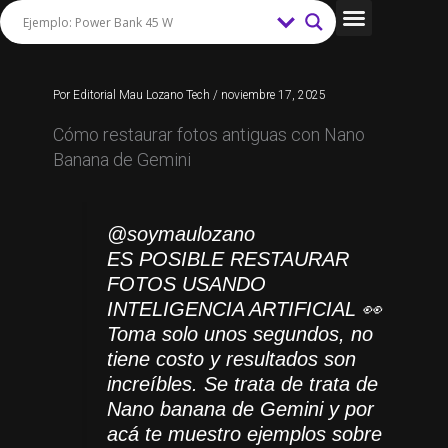
Ir
al
Tips y Trucos
contenido
Por
Editorial Mau Lozano Tech
/
noviembre 17, 2025
Cómo restaurar fotos antiguas con Nano
Banana de Gemini
@soymaulozano
ES POSIBLE RESTAURAR
FOTOS USANDO
INTELIGENCIA ARTIFICIAL 👀
Toma solo unos segundos, no
tiene costo y resultados son
increíbles. Se trata de trata de
Nano banana de Gemini y por
acá te muestro ejemplos sobre