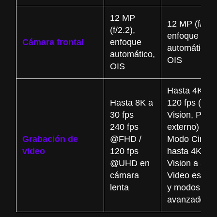
12 MP
12 MP (f/1.9)
(f/2.2),
enfoque
Cámara frontal
enfoque
automático,
automático,
OIS
OIS
Hasta 4K a
Hasta 8K a
120 fps (Dol
30 fps
Vision, ProR
240 fps
externo)
Grabación de
@FHD /
Modo Cine
video
120 fps
hasta 4K Do
@UHD en
Vision a 30 f
cámara
Video espaci
lenta
y modos
avanzados