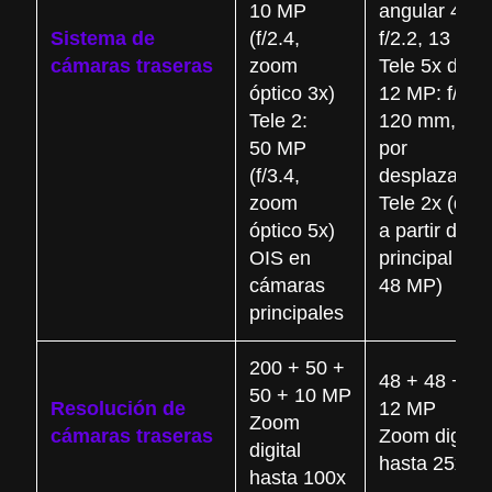
10 MP
angular 48 
Sistema de
(f/2.4,
f/2.2, 13 mm
cámaras traseras
zoom
Tele 5x de
óptico 3x)
12 MP: f/2.8,
Tele 2:
120 mm, OI
50 MP
por
(f/3.4,
desplazamie
zoom
Tele 2x (digit
óptico 5x)
a partir de la
OIS en
principal de
cámaras
48 MP)
principales
200 + 50 +
48 + 48 +
50 + 10 MP
Resolución de
12 MP
Zoom
cámaras traseras
Zoom digital
digital
hasta 25x
hasta 100x