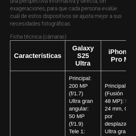
una perspectiva informativa y directa, sin
exageraciones, para que cada persona evalúe
cuál de estos dispositivos se ajusta mejor a sus
necesidades fotográficas.
Ficha técnica (cámaras)
Galaxy
iPhone 1
Características
S25
Pro Ma
Ultra
Principal:
200 MP
Principal
(f/1.7)
(Fusión
Ultra gran
48 MP): f/1.7
angular:
24 mm, OIS
50 MP
por
(f/1.9)
desplazamie
Tele 1:
Ultra gran