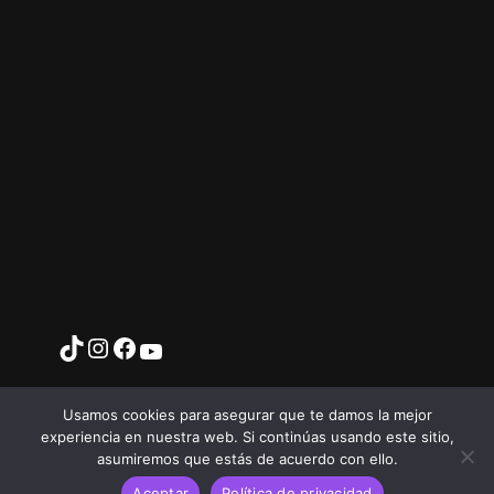
Usamos cookies para asegurar que te damos la mejor
experiencia en nuestra web. Si continúas usando este sitio,
asumiremos que estás de acuerdo con ello.
T
I
Y
F
Aceptar
Política de privacidad