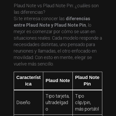
Plaud Note vs Plaud Note Pin: ¿cuáles son
las diferencias?
Si te interesa conocer las
diferencias
entre Plaud Note y Plaud Note Pin
, lo
mejor es comenzar por cómo se usan en
situaciones reales. Cada modelo responde a
necesidades distintas, uno pensado para
reuniones y llamadas, el otro enfocado en
movilidad. Con esto en mente, elegir se
vuelve más sencillo.
Característ
Plaud Note
Plaud Note
ica
Pin
Tipo tarjeta,
Tipo
Diseño
ultradelgad
clip/pin,
o
más portátil