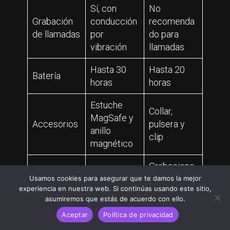
Sí, con
No
Grabación
conducción
recomenda
de llamadas
por
do para
vibración
llamadas
Hasta 30
Hasta 20
Batería
horas
horas
Estuche
Collar,
MagSafe y
Accesorios
pulsera y
anillo
clip
magnético
Grabacione
Reuniones
s en
Usamos cookies para asegurar que te damos la mejor
experiencia en nuestra web. Si continúas usando este sitio,
en oficina,
movimiento
Uso ideal
asumiremos que estás de acuerdo con ello.
clases y
y
Aceptar
Política de privacidad
llamadas
situaciones