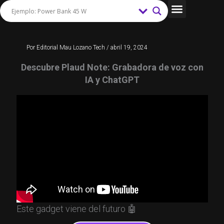
Ir
al
Tips y Trucos
contenido
Por
Editorial Mau Lozano Tech
/
abril 19, 2024
Descubre Plaud Note: Grabadora de voz con
IA y ChatGPT
Este gadget viene del futuro 🤖