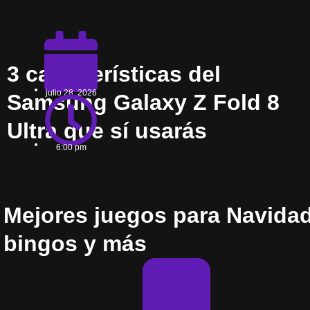
3 características del
julio 28, 2026
Samsung Galaxy Z Fold 8
Ultra que sí usarás
6:00 pm
Mejores juegos para Navidad e
bingos y más