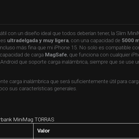
il con un diseño ideal que todos deberían tener, la Slim Min
 es
ultradelgada y muy ligera
, con una capacidad de
5000 
 incluso más fina que mi iPhone 15. No solo es compatible co
u capacidad de carga
MagSafe
, que funciona con cualquier iP
r Android que soporte carga inalámbrica, siempre que se use u
e carga inalámbrica que será suficientemente útil para carg
oco sus características generales.
rbank MiniMag TORRAS
Valor