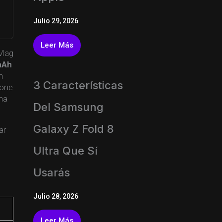
Julio 29, 2026
Leer Más
iMag
mAh
n
3 Características
hone
na
Del Samsung
Galaxy Z Fold 8
ar
Ultra Que Sí
Usarás
Julio 28, 2026
Leer Más