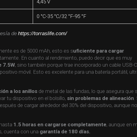
4,45 V
0 °C-35 °C/32 °F-95 °F
esía de
https://torraslife.com/
ente es de 5000 mAh, esto es s
uficiente para cargar
amente. En cuanto al rendimiento, puedo decir que es muy
e 7.5W
, sino también porque trae incorporado un cable USB-
positivo móvil. Esto es excelente para una batería portátil, ultr
ión a los anillos
de metal de las fundas, lo que asegura que 
r tu dispositivo en el bolsillo,
sin problemas de alineación
.
spués de cargar alrededor del 30% del dispositivo, aunque n
 hasta
1.5 horas en cargarse completamente
, aunque en m
ás, cuenta con una
garantía de 180 días.