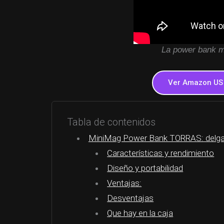
La power bank m
Ver Amazon US
Tabla de contenidos
MiniMag Power Bank TORRAS: delgad
Características y rendimiento
Diseño y portabilidad
Ventajas:
Desventajas
Que hay en la caja