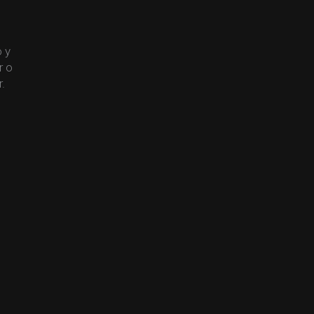
o y
r o
.