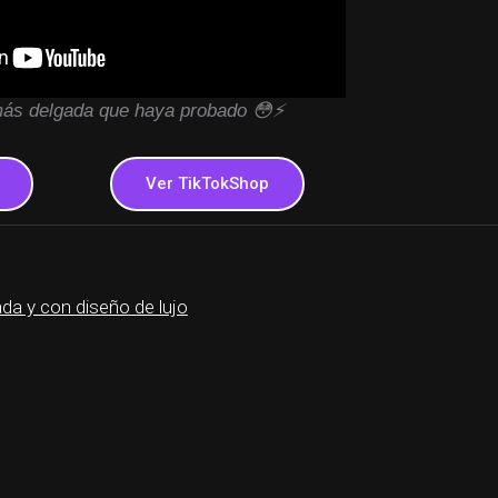
ás delgada que haya probado 😳⚡️
Ver TikTokShop
a y con diseño de lujo