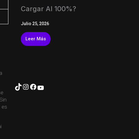
Cargar Al 100%?
Julio 25, 2026
Leer Más
C
a
se
 Sin
o es
i