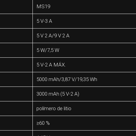
MS19
5 V-3 A
5 V 2 A/9 V 2 A
5 W/7,5 W
5 V-2 A MÁX.
5000 mAh/3,87 V/19,35 Wh
3000 mAh (5 V-2 A)
polímero de litio
≥60 %