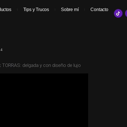
ductos
Tips y Trucos
Sobre mí
Contacto
T
i
k
t
o
k
24
TORRAS: delgada y con diseño de lujo