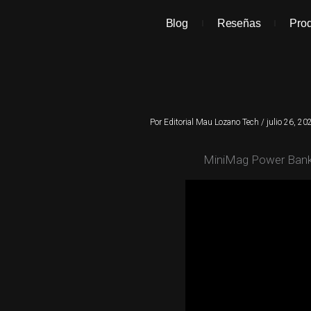
Ir
al
Blog
Reseñas
Pro
contenido
Por
Editorial Mau Lozano Tech
/
julio 26, 20
MiniMag Power Bank 