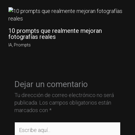
10 prompts que realmente mejoran
fotografías reales
IA
,
Prompts
Dejar un comentario
Tu dirección de correo electrónico no será
publicada.
Los campos obligatorios están
marcados con
*
Escribe
aquí...