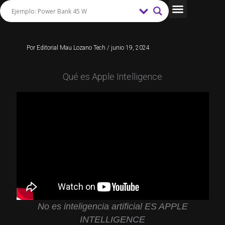
Ir
al
Tips y Trucos
contenido
Por
Editorial Mau Lozano Tech
/
junio 19, 2024
Qué es Apple Intelligence
No es inteligencia artificial ES APPLE
INTELLIGENCE